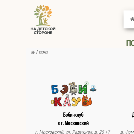
На
детской
стороне
П
/
ЮЗАО
Бэби-клуб
Д
в г. Московский
г. Московский, ул. Радужная, д. 25 +7
д. Фом