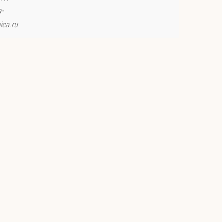
a-
ica.ru