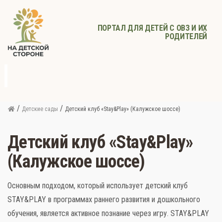
ПОРТАЛ ДЛЯ ДЕТЕЙ С ОВЗ И ИХ
РОДИТЕЛЕЙ
д
с
Родителям
Афиша
Детское
Детское
Прочее
питание
здоровье
/
/
Детские сады
Детский клуб «Stay&Play» (Калужское шоссе)
Детский клуб «Stay&Play»
(Калужское шоссе)
Основным подходом, который использует детский клуб
STAY&PLAY в программах раннего развития и дошкольного
обучения, является активное познание через игру. STAY&PLAY