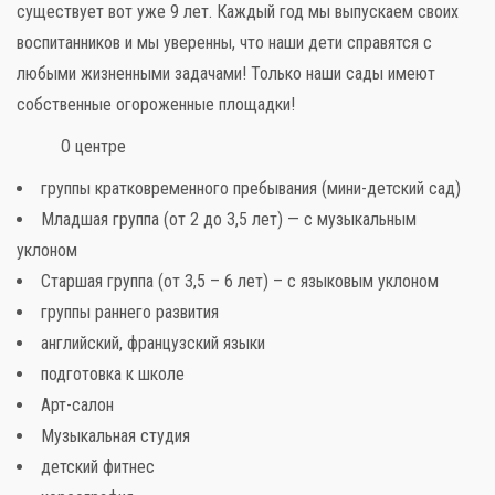
существует вот уже 9 лет. Каждый год мы выпускаем своих
воспитанников и мы уверенны, что наши дети справятся с
любыми жизненными задачами! Только наши сады имеют
собственные огороженные площадки!
Слова поддержки
О центре
Детское видео
группы кратковременного пребывания (мини-детский сад)
Младшая группа (от 2 до 3,5 лет) — с музыкальным
Детские игры
уклоном
Старшая группа (от 3,5 – 6 лет) – с языковым уклоном
Стихи
группы раннего развития
Детская литература
английский, французский языки
подготовка к школе
Полезный досуг
Арт-салон
Музыкальная студия
Карта
детский фитнес