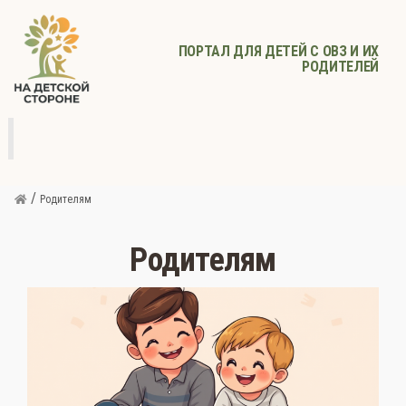
ПОРТАЛ ДЛЯ ДЕТЕЙ С ОВЗ И ИХ
РОДИТЕЛЕЙ
д
с
Родителям
Афиша
Детское
Детское
Прочее
питание
здоровье
/
Родителям
Родителям