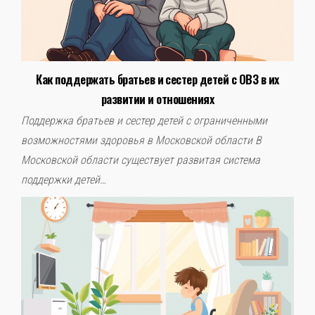
Как поддержать братьев и сестер детей с ОВЗ в их
Слова поддержки
развитии и отношениях
Детское видео
Поддержка братьев и сестер детей с ограниченными
возможностями здоровья в Московской области В
Детские игры
Московской области существует развитая система
поддержки детей…
Стихи
Детская литература
Полезный досуг
Карта