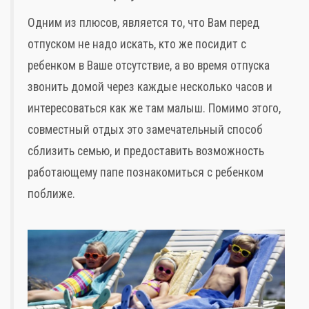
Одним из плюсов, является то,
что Вам перед
отпуском не надо искать, кто же посидит с
ребенком в Ваше отсутствие, а во время отпуска
Слова поддержки
звонить домой через каждые несколько часов и
интересоваться как же там малыш. Помимо этого,
Детское видео
совместный отдых это замечательный способ
Детские игры
сблизить семью, и предоставить возможность
работающему папе познакомиться с ребенком
Стихи
поближе.
Детская литература
Полезный досуг
Карта