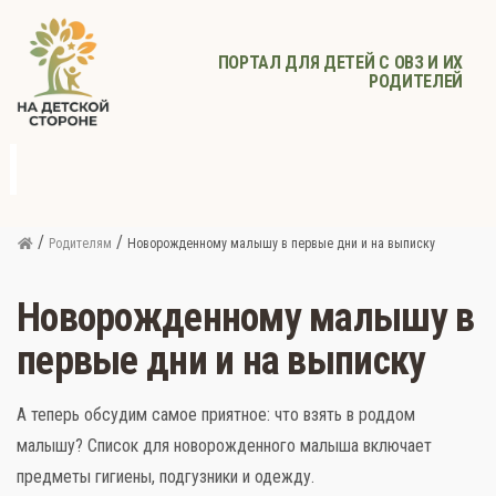
ПОРТАЛ ДЛЯ ДЕТЕЙ С ОВЗ И ИХ
РОДИТЕЛЕЙ
д
с
Родителям
Афиша
Детское
Детское
Прочее
питание
здоровье
/
/
Родителям
Новорожденному малышу в первые дни и на выписку
Новорожденному малышу в
первые дни и на выписку
А теперь обсудим самое приятное: что взять в роддом
малышу? Список для новорожденного малыша включает
предметы гигиены, подгузники и одежду.