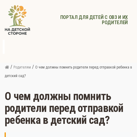
ПОРТАЛ ДЛЯ ДЕТЕЙ С ОВЗ И ИХ
РОДИТЕЛЕЙ
д
с
Родителям
Афиша
Детское
Детское
Прочее
питание
здоровье
/
/
Родителям
О чем должны помнить родители перед отправкой ребенка в
детский сад?
О чем должны помнить
родители перед отправкой
ребенка в детский сад?