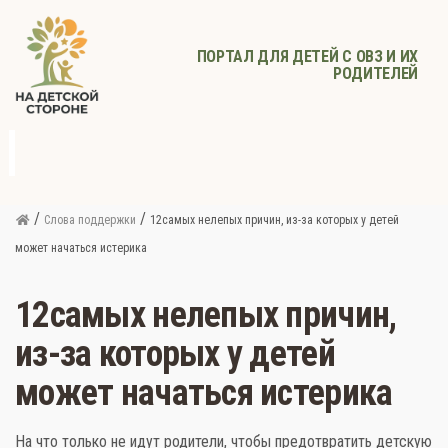
ПОРТАЛ ДЛЯ ДЕТЕЙ С ОВЗ И ИХ
РОДИТЕЛЕЙ
д
с
Родителям
Афиша
Детское
Детское
Прочее
питание
здоровье
/
/
Слова поддержки
12самых нелепых причин, из-за которых у детей
может начаться истерика
12самых нелепых причин,
из-за которых у детей
может начаться истерика
На что только не идут родители, чтобы предотвратить детскую