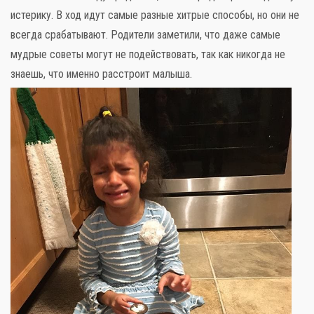
истерику. В ход идут самые разные хитрые способы, но они не
всегда срабатывают. Родители заметили, что даже самые
мудрые советы могут не подействовать, так как никогда не
знаешь, что именно расстроит малыша.
Слова поддержки
Детское видео
Детские игры
Стихи
Детская литература
Полезный досуг
Карта