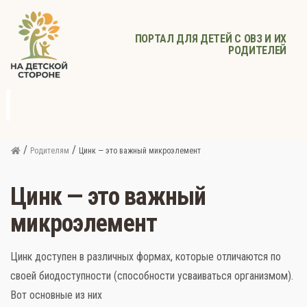
ПОРТАЛ ДЛЯ ДЕТЕЙ С ОВЗ И ИХ
РОДИТЕЛЕЙ
д
с
Родителям
Афиша
Детское
Детское
Прочее
питание
здоровье
/
/
Родителям
Цинк — это важный микроэлемент
Цинк — это важный
микроэлемент
Цинк доступен в различных формах, которые отличаются по
своей биодоступности (способности усваиваться организмом).
Вот основные из них