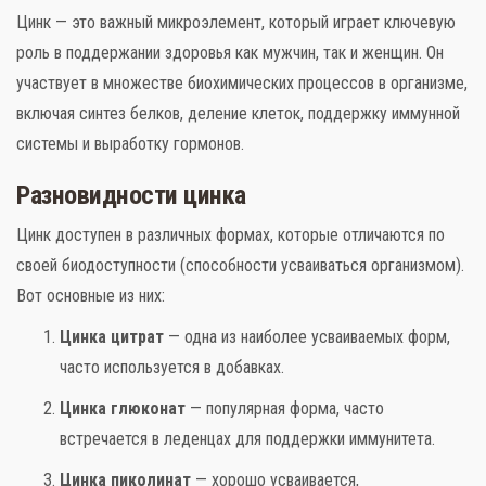
Цинк — это важный микроэлемент, который играет ключевую
роль в поддержании здоровья как мужчин, так и женщин. Он
участвует в множестве биохимических процессов в организме,
включая синтез белков, деление клеток, поддержку иммунной
Слова поддержки
системы и выработку гормонов.
Детское видео
Разновидности цинка
Детские игры
Цинк доступен в различных формах, которые отличаются по
своей биодоступности (способности усваиваться организмом).
Стихи
Вот основные из них:
Детская литература
Цинка цитрат
— одна из наиболее усваиваемых форм,
часто используется в добавках.
Полезный досуг
Цинка глюконат
— популярная форма, часто
Карта
встречается в леденцах для поддержки иммунитета.
Цинка пиколинат
— хорошо усваивается,