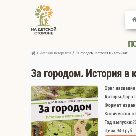
На
детской
стороне
П
/
/
Детская литература
За городом. История в картинках
За городом. История в 
Ориг.название
Авторы:
Доро Г
Формат издан
Количество ст
Год выпуска:
2
Цена:
940
руб.