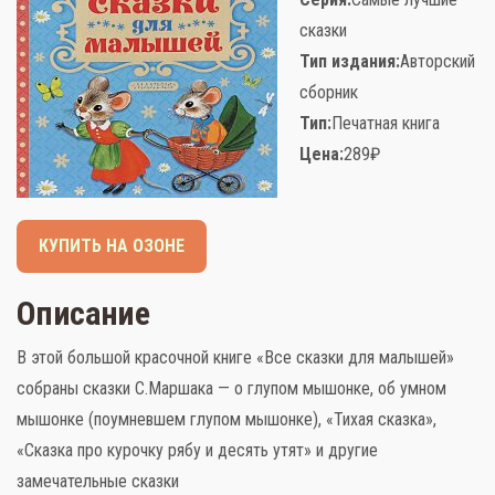
сказки
Тип издания:
Авторский
сборник
Тип:
Печатная книга
Слова поддержки
Цена:
289
₽
Детское видео
Детские игры
КУПИТЬ НА ОЗОНЕ
Стихи
Описание
Детская литература
В этой большой красочной книге «Все сказки для малышей»
Полезный досуг
собраны сказки С.Маршака — о глупом мышонке, об умном
мышонке (поумневшем глупом мышонке), «Тихая сказка»,
Карта
«Сказка про курочку рябу и десять утят» и другие
замечательные сказки