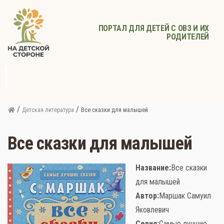
ПОРТАЛ ДЛЯ ДЕТЕЙ С ОВЗ И ИХ
РОДИТЕЛЕЙ
д
с
Родителям
Афиша
Детское
Детское
Прочее
питание
здоровье
/
/
Детская литература
Все сказки для малышей
Все сказки для малышей
Название:
Все сказки
для малышей
Автор:
Маршак Самуил
Яковлевич
Серия:
Самые лучшие