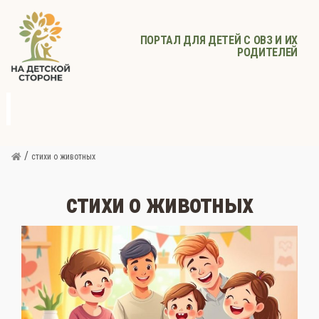
ПОРТАЛ ДЛЯ ДЕТЕЙ С ОВЗ И ИХ
РОДИТЕЛЕЙ
д
с
Родителям
Афиша
Детское
Детское
Прочее
питание
здоровье
/
стихи о животных
стихи о животных