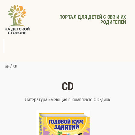
ПОРТАЛ ДЛЯ ДЕТЕЙ С ОВЗ И ИХ
РОДИТЕЛЕЙ
д
с
Родителям
Афиша
Детское
Детское
Прочее
питание
здоровье
/
CD
CD
Литература имеющая в комплекте CD-диск