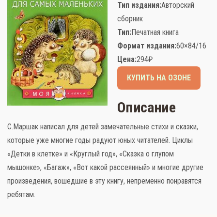
Тип издания:
Авторский
сборник
Тип:
Печатная книга
Формат издания:
60×84/16
Слова поддержки
Цена:
294
₽
КУПИТЬ НА ОЗОНЕ
Детское видео
Детские игры
Описание
Стихи
С.Маршак написал для детей замечательные стихи и сказки,
которые уже многие годы радуют юных читателей. Циклы
Детская литература
«Детки в клетке» и «Круглый год», «Сказка о глупом
мышонке», «Багаж», «Вот какой рассеянный» и многие другие
Полезный досуг
произведения, вошедшие в эту книгу, непременно понравятся
Карта
ребятам.