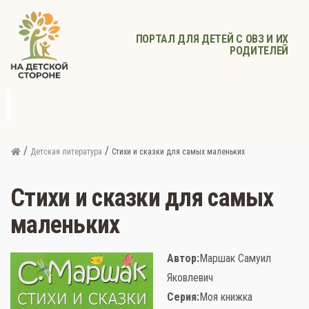
ПОРТАЛ ДЛЯ ДЕТЕЙ С ОВЗ И ИХ
РОДИТЕЛЕЙ
д
с
Родителям
Афиша
Детское
Детское
Прочее
питание
здоровье
/
/
Детская литература
Стихи и сказки для самых маленьких
Стихи и сказки для самых
маленьких
Автор:
Маршак Самуил
Яковлевич
Серия:
Моя книжка