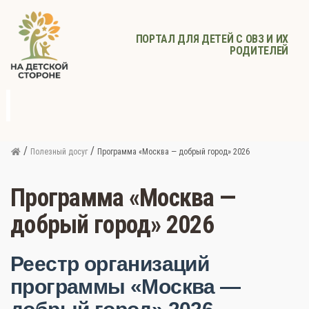
ПОРТАЛ ДЛЯ ДЕТЕЙ С ОВЗ И ИХ
РОДИТЕЛЕЙ
д
с
Родителям
Афиша
Детское
Детское
Прочее
питание
здоровье
/
/
Полезный досуг
Программа «Москва — добрый город» 2026
Программа «Москва —
добрый город» 2026
Реестр организаций
программы «Москва —