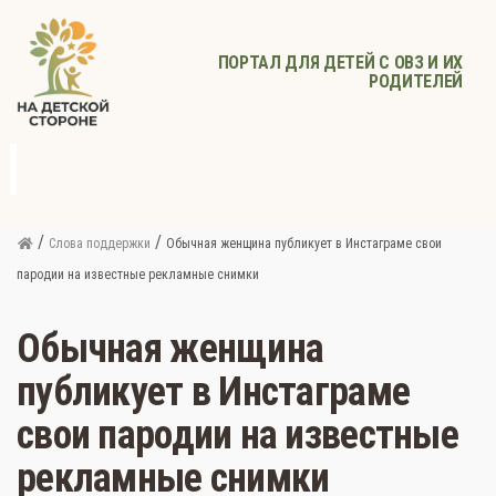
ПОРТАЛ ДЛЯ ДЕТЕЙ С ОВЗ И ИХ
РОДИТЕЛЕЙ
д
с
Родителям
Афиша
Детское
Детское
Прочее
питание
здоровье
/
/
Слова поддержки
Обычная женщина публикует в Инстаграме свои
пародии на известные рекламные снимки
Обычная женщина
публикует в Инстаграме
свои пародии на известные
рекламные снимки