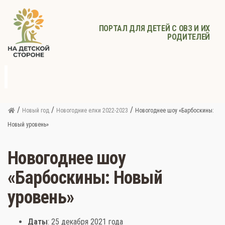
ПОРТАЛ ДЛЯ ДЕТЕЙ С ОВЗ И ИХ
РОДИТЕЛЕЙ
д
с
Родителям
Афиша
Детское
Детское
Прочее
питание
здоровье
/
/
/
Новый год
Новогодние елки 2022-2023
Новогоднее шоу «Барбоскины:
Новый уровень»
Новогоднее шоу
«Барбоскины: Новый
уровень»
Даты
: 25 декабря 2021 года