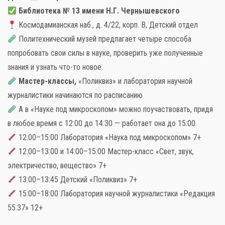
Библиотека № 13 имени Н.Г. Чернышевского
Космодамианская наб., д. 4/22, корп. В, Детский отдел
Политехнический музей предлагает четыре способа
попробовать свои силы в науке, проверить уже полученные
Слова поддержки
знания и узнать что-то новое.
Мастер-классы,
«Поликвиз» и лаборатория научной
Детское видео
журналистики начинаются по расписанию
Детские игры
А в «Науке под микроскопом» можно поучаствовать, придя
в любое время с 12:00 до 14:30 — работает она до 15:00.
Стихи
12:00–15:00 Лаборатория «Наука под микроскопом» 7+
12:00–13:00 и 14:00–15:00 Мастер-класс «Свет, звук,
Детская литература
электричество, вещество» 7+
Полезный досуг
13:00–13:45 Детский «Поликвиз» 7+
15:00–18:00 Лаборатория научной журналистики «Редакция
Карта
55.37» 12+