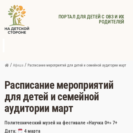
ПОРТАЛ ДЛЯ ДЕТЕЙ С ОВЗ И ИХ
РОДИТЕЛЕЙ
д
с
Родителям
Афиша
Детское
Детское
Прочее
питание
здоровье
/
/
Афиша
Расписание мероприятий для детей и семейной аудитории март
Расписание мероприятий
для детей и семейной
аудитории март
Политехнический музей на фестивале «Научка 0+» 7+
Дата:
4 марта