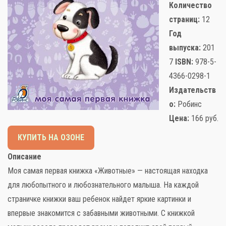
Количество
страниц:
12
Год
выпуска:
201
Слова поддержки
7
ISBN:
978-5-
4366-0298-1
Детское видео
Издательств
о:
Робинс
Детские игры
Цена:
166
руб.
Стихи
КУПИТЬ НА ОЗОНЕ
Детская литература
Описание
Моя самая первая книжка «Животные» — настоящая находка
Полезный досуг
для любопытного и любознательного малыша. На каждой
страничке книжки ваш ребенок найдет яркие картинки и
Карта
впервые знакомится с забавными животными. С книжкой