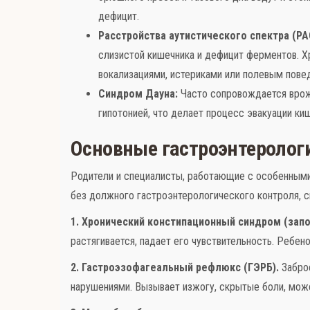
дефицит.
Расстройства аутистического спектра (РА
слизистой кишечника и дефицит ферментов. Х
вокализациями, истериками или полевым пове
Синдром Дауна:
Часто сопровождается врож
гипотонией, что делает процесс эвакуации к
Основные гастроэнтерологи
Родители и специалисты, работающие с особенными
без должного гастроэнтерологического контроля, с
1. Хронический констипационный синдром (запо
растягивается, падает его чувствительность. Ребен
2. Гастроэзофагеальный рефлюкс (ГЭРБ).
Заброс
нарушениями. Вызывает изжогу, скрытые боли, мож