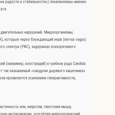
на радости и стабильности») локализованы именно
уса.
и двигательных нарушений. Микроорганизмы,
, которые через блуждающий нерв (nervus vagus)
ого спектра (РАС), задержках психоречевого
й (например, клостридий) и грибков рода Candida.
ет так называемый «синдром дырявого кишечника»
ски проявляется усилением гиперактивности,
стичность или, напротив, гипотония мышц
скую интоксикацию, усугубляя неврологический