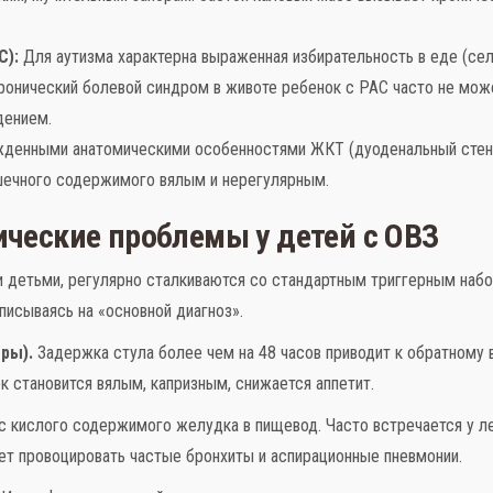
С):
Для аутизма характерна выраженная избирательность в еде (сел
ронический болевой синдром в животе ребенок с РАС часто не може
дением.
денными анатомическими особенностями ЖКТ (дуоденальный стено
ишечного содержимого вялым и нерегулярным.
ческие проблемы у детей с ОВЗ
 детьми, регулярно сталкиваются со стандартным триггерным наб
писываясь на «основной диагноз».
ры).
Задержка стула более чем на 48 часов приводит к обратному 
ок становится вялым, капризным, снижается аппетит.
 кислого содержимого желудка в пищевод. Часто встречается у л
ет провоцировать частые бронхиты и аспирационные пневмонии.