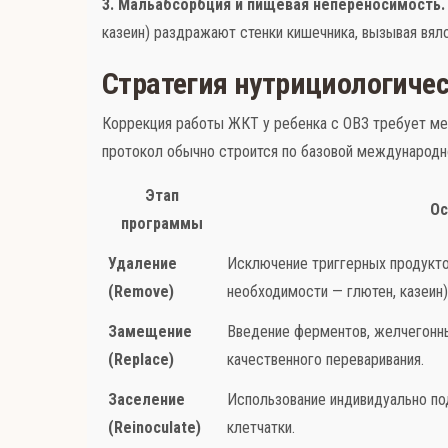
3. Мальабсорбция и пищевая непереносимость.
казеин) раздражают стенки кишечника, вызывая вял
Стратегия нутрициологиче
Коррекция работы ЖКТ у ребенка с ОВЗ требует меж
протокол обычно строится по базовой международн
Этап
Ос
программы
Удаление
Исключение триггерных продукто
(Remove)
необходимости — глютен, казеин)
Замещение
Введение ферментов, желчегонны
(Replace)
качественного переваривания.
Заселение
Использование индивидуально по
(Reinoculate)
клетчатки.