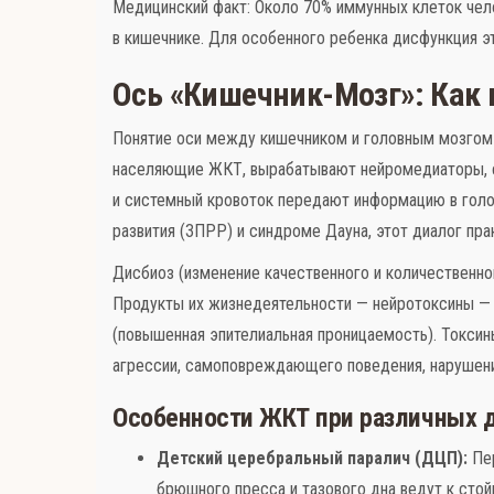
Медицинский факт: Около 70% иммунных клеток чело
в кишечнике. Для особенного ребенка дисфункция э
Ось «Кишечник-Мозг»: Как
Понятие оси между кишечником и головным мозгом (
населяющие ЖКТ, вырабатывают нейромедиаторы, с
и системный кровоток передают информацию в голов
развития (ЗПРР) и синдроме Дауна, этот диалог пра
Дисбиоз (изменение качественного и количественног
Продукты их жизнедеятельности — нейротоксины — 
(повышенная эпителиальная проницаемость). Токсин
агрессии, самоповреждающего поведения, нарушени
Особенности ЖКТ при различных д
Детский церебральный паралич (ДЦП):
Пер
брюшного пресса и тазового дна ведут к сто