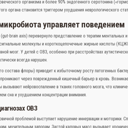
веческого организма и более 90% эндогенного серотонина («гормо
того органа становится триггером ухудшения неврологического стат
 микробиота управляет поведением
gut-brain axis) перевернуло представление о терапии ментальных 
игнальные молекулы и короткоцепочечные жирные кислоты (КЦЖК)
ной мозг. У детей с ОВЗ, особенно при расстройствах аутистическ
ктически всегда нарушен.
о состава флоры) приводит к избыточному росту патогенных бактери
проникают через поврежденный кишечный барьер в кровь. Возника
ы вызывают нейровоспаление в тканях головного мозга, что клиниче
ем сна и ухудшением концентрации внимания.
иагнозах ОВЗ
вичной проблемой выступает нарушение иннервации и моторики. Спа
йким, мучительным запорам. Застой каловых масс вызывает хрониче