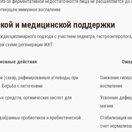
Из-за ферментативной недостаточности пища не расщепляется до к
отекущее иммунное воспаление.
ской и медицинской поддержки
дисциплинарного подхода с участием педиатра, гастроэнтеролога, 
ой схеме регенерации ЖКТ.
новные действия
Ожид
в (сахар, рафинированные углеводы, при
Снижение гипер
. Борьба с патогенами.
воспаления.
х средств, органических кислот для
Усвоение дефици
магния.
добранных пробиотиков и пребиотической
Стабилизация на
счет нормализац