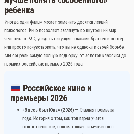
лучше понять «особенного»
ребенка
Иногда один фильм может заменить десятки лекций
психологов. Кино позволяет заглянуть во внутренний мир
Слова поддержки
человека с РАС, увидеть ситуацию глазами братьев и сестер
или просто почувствовать, что вы не одиноки в своей борьбе.
Детское видео
Мы собрали самую полную подборку: от золотой классики до
Детские игры
громких российских премьер 2026 года.
Стихи
Российское кино и
Детская литература
премьеры 2026
Полезный досуг
«Здесь был Юра» (2026)
— Главная премьера
года. История о том, как три парня учатся
Карта
ответственности, присматривая за мужчиной с