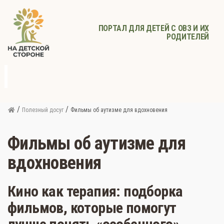
ПОРТАЛ ДЛЯ ДЕТЕЙ С ОВЗ И ИХ
РОДИТЕЛЕЙ
д
с
Родителям
Афиша
Детское
Детское
Прочее
питание
здоровье
/
/
Полезный досуг
Фильмы об аутизме для вдохновения
Фильмы об аутизме для
вдохновения
Кино как терапия: подборка
фильмов, которые помогут