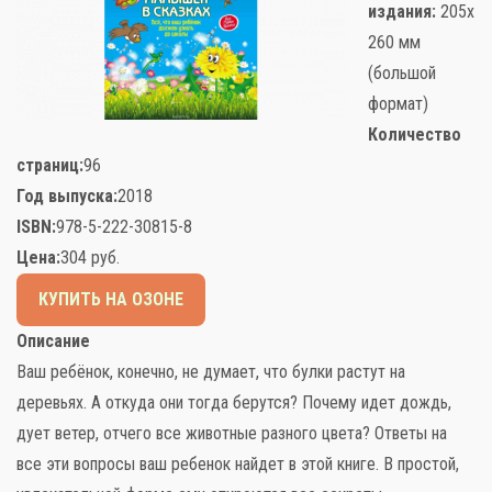
издания:
205х
260 мм
(большой
формат)
Слова поддержки
Количество
страниц:
96
Детское видео
Год выпуска:
2018
ISBN:
978-5-222-30815-8
Детские игры
Цена:
304
руб.
Стихи
КУПИТЬ НА ОЗОНЕ
Детская литература
Описание
Ваш ребёнок, конечно, не думает, что булки растут на
Полезный досуг
деревьях. А откуда они тогда берутся? Почему идет дождь,
дует ветер, отчего все животные разного цвета? Ответы на
Карта
все эти вопросы ваш ребенок найдет в этой книге. В простой,