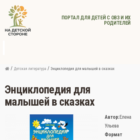
ПОРТАЛ ДЛЯ ДЕТЕЙ С ОВЗ И ИХ
РОДИТЕЛЕЙ
д
с
Родителям
Афиша
Детское
Детское
Прочее
питание
здоровье
/
/
Детская литература
Энциклопедия для малышей в сказках
Энциклопедия для
малышей в сказках
Автор:
Елена
Ульева
Формат