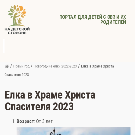
ПОРТАЛ ДЛЯ ДЕТЕЙ С ОВЗ И ИХ
РОДИТЕЛЕЙ
д
с
Родителям
Афиша
Детское
Детское
Прочее
питание
здоровье
/
/
/
Новый год
Новогодние елки 2022-2023
Елка в Храме Христа
Спасителя 2023
Елка в Храме Христа
Спасителя 2023
Возраст
: От 3 лет