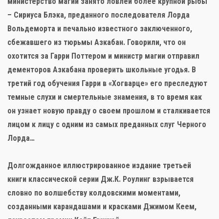
министерство магии занято ловлей более крупной рыбы
– Сириуса Блэка, преданного последователя Лорда
Вольдеморта и печально известного заключенного,
сбежавшего из тюрьмы Азкабан. Говорили, что он
охотится за Гарри Поттером и министр магии отправил
дементоров Азкабана проверить школьные угодья. В
третий год обучения Гарри в «Хогварце» его преследуют
темные слухи и смертельные знамения, в то время как
он узнает новую правду о своем прошлом и сталкивается
лицом к лицу с одним из самых преданных слуг Черного
Лорда…
Долгожданное иллюстрированное издание третьей
книги классической серии Дж.К. Роулинг взрывается
словно по волшебству колдовскими моментами,
созданными карандашами и красками Джимом Кеем,