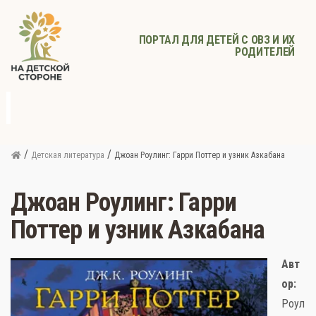
ПОРТАЛ ДЛЯ ДЕТЕЙ С ОВЗ И ИХ
РОДИТЕЛЕЙ
д
с
Родителям
Афиша
Детское
Детское
Прочее
питание
здоровье
/
/
Детская литература
Джоан Роулинг: Гарри Поттер и узник Азкабана
Джоан Роулинг: Гарри
Поттер и узник Азкабана
Авт
ор:
Роул