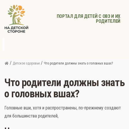
ПОРТАЛ ДЛЯ ДЕТЕЙ С ОВЗ И ИХ
РОДИТЕЛЕЙ
д
с
Родителям
Афиша
Детское
Детское
Прочее
питание
здоровье
/
/
Детское здоровье
Что родители должны знать о головных вшах?
Что родители должны знать
о головных вшах?
Головные вши, хотя и распространены, по-прежнему создают
для большинства родителей,