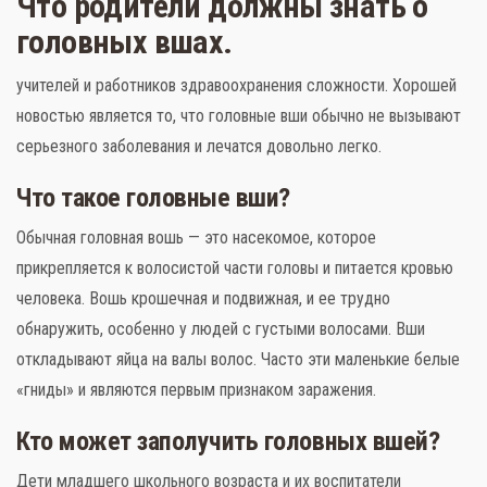
Что родители должны знать о
головных вшах.
учителей и работников здравоохранения сложности. Хорошей
новостью является то, что головные вши обычно не вызывают
Слова поддержки
серьезного заболевания и лечатся довольно легко.
Детское видео
Что такое головные вши?
Детские игры
Обычная головная вошь — это насекомое, которое
прикрепляется к волосистой части головы и питается кровью
Стихи
человека. Вошь крошечная и подвижная, и ее трудно
обнаружить, особенно у людей с густыми волосами. Вши
Детская литература
откладывают яйца на валы волос. Часто эти маленькие белые
Полезный досуг
«гниды» и являются первым признаком заражения.
Карта
Кто может заполучить головных вшей?
Дети младшего школьного возраста и их воспитатели