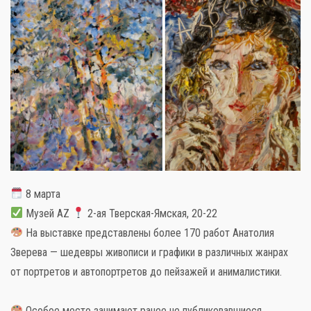
Слова поддержки
Детское видео
Детские игры
Стихи
8 марта
Детская литература
Музей АZ
2-ая Тверская-Ямская, 20-22
На выставке представлены более 170 работ Анатолия
Полезный досуг
Зверева — шедевры живописи и графики в различных жанрах
от портретов и автопортретов до пейзажей и анималистики.
Карта
Особое место занимают ранее не публиковавшиеся