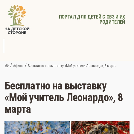
ПОРТАЛ ДЛЯ ДЕТЕЙ С ОВЗ И ИХ
РОДИТЕЛЕЙ
д
с
Родителям
Афиша
Детское
Детское
Прочее
питание
здоровье
/
/
Афиша
Бесплатно на выставку «Мой учитель Леонардо», 8 марта
Бесплатно на выставку
«Мой учитель Леонардо», 8
марта