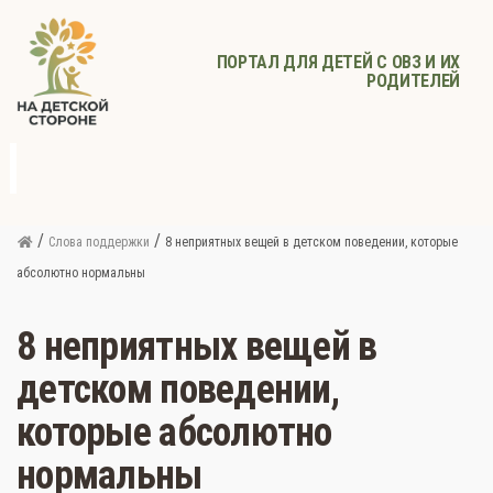
ПОРТАЛ ДЛЯ ДЕТЕЙ С ОВЗ И ИХ
РОДИТЕЛЕЙ
д
с
Родителям
Афиша
Детское
Детское
Прочее
питание
здоровье
/
/
Слова поддержки
8 неприятных вещей в детском поведении, которые
абсолютно нормальны
8 неприятных вещей в
детском поведении,
которые абсолютно
нормальны