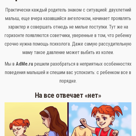
Практически каждый родитель знаком с ситуацией: двухлетний
малыш, еще вчера казавшийся ангелочком, начинает проявлять
характер и совершать отнюдь не милые поступки. Тут же на
горизонте появляются советчики, уверенные в том, что ребенку
Слова поддержки
срочно нужна помощь психолога. Даже самую рассудительную
Детское видео
маму такое давление может выбить из колеи.
Мы в
AdMe.ru
решили разобраться в неприятных особенностях
Детские игры
поведения малышей и спешим вас успокоить: с ребенком все в
Стихи
порядке.
Детская литература
На все отвечает «нет»
Полезный досуг
Карта