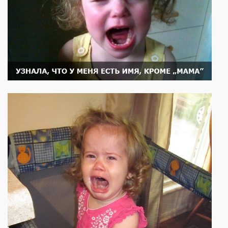
Слова поддержки
Детское видео
Детские игры
Стихи
Детская литература
Полезный досуг
Карта